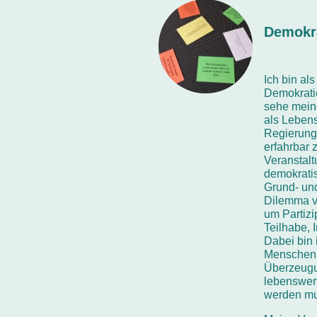
Demokr
Ich bin a
Demokratie
sehe mein
als Lebens
Regierung
erfahrbar 
Veranstal
demokrat
Grund- un
Dilemma vo
um Partizi
Teilhabe, 
Dabei bin 
Menschenbi
Überzeugu
lebenswert
werden m