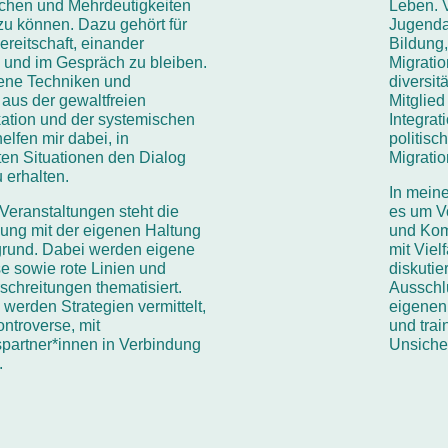
chen und Mehrdeutigkeiten
Leben. V
u können. Dazu gehört für
Jugendar
ereitschaft, einander
Bildung
 und im Gespräch zu bleiben.
Migratio
ene Techniken und
diversit
 aus der gewaltfreien
Mitglied
tion und der systemischen
Integrat
elfen mir dabei, in
politisc
ften Situationen den Dialog
Migrati
u erhalten.
In mein
Veranstaltungen steht die
es um V
ung mit der eigenen Haltung
und Kom
grund. Dabei werden eigene
mit Viel
e sowie rote Linien und
diskutie
chreitungen thematisiert.
Ausschlu
erden Strategien vermittelt,
eigenen
ontroverse, mit
und tra
partner*innen in Verbindung
Unsiche
.