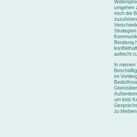
Widersprü
umgehen z
mich die B
zuzuhören
Verschied
Strategien
Kommunika
Beratung h
konfliktha
aufrecht z
In meinen 
Beschäftig
im Vorder
Bedürfniss
Grenzübers
Außerdem w
um trotz K
Gesprächs
zu bleiben