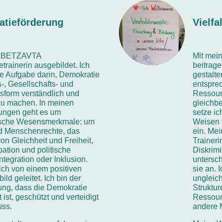
atieförderung
Vielfa
ls BETZAVTA
Mit mein
trainerin ausgebildet. Ich
beitrage
e Aufgabe darin, Demokratie
gestalte
-, Gesellschafts- und
entspre
sform verständlich und
Ressour
zu machen. In meinen
gleichbe
tungen geht es um
setze ic
ische Wesensmerkmale: um
Weisen f
d Menschenrechte, das
ein. Me
n Gleichheit und Freiheit,
Traineri
pation und politische
Diskrim
Integration oder Inklusion.
untersc
ich von einem positiven
sie an. 
ld geleitet. Ich bin der
ungleic
ng, dass die Demokratie
Struktur
 ist, geschützt und verteidigt
Ressour
uss.
andere 