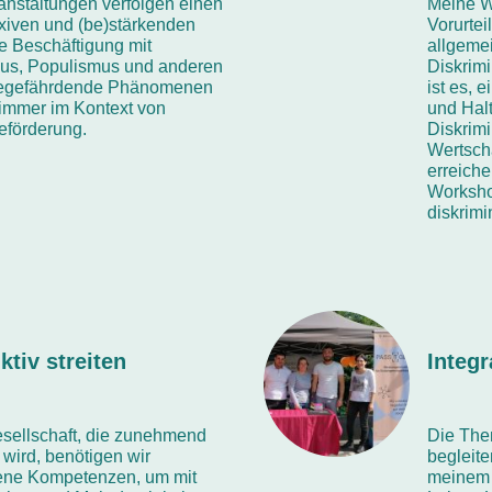
anstaltungen verfolgen einen
Meine W
exiven und (be)stärkenden
Vorurte
e Beschäftigung mit
allgeme
us, Populismus und anderen
Diskrim
iegefährdende Phänomenen
ist es, 
 immer im Kontext von
und Hal
eförderung.
Diskrimi
Wertschä
erreiche
Worksho
diskrim
ktiv streiten
Integr
esellschaft, die zunehmend
Die The
wird, benötigen wir
begleite
ene Kompetenzen, um mit
meinem 