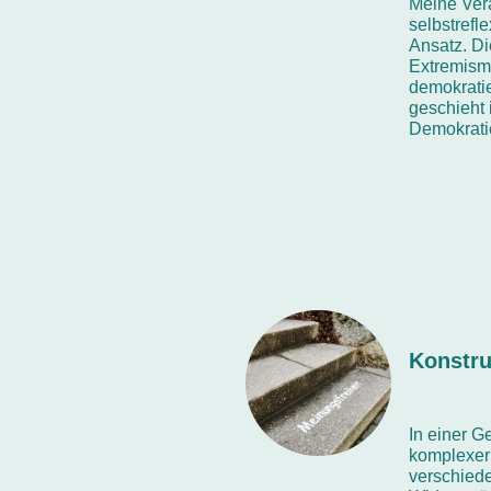
Meine Ver
selbstrefl
Ansatz. Di
Extremism
demokrat
geschieht
Demokrati
Konstru
In einer G
komplexer 
verschied